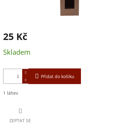
25 Kč
Měrná
Skladem
cena:
Přidat do košíku
1 láhev
ZEPTAT SE