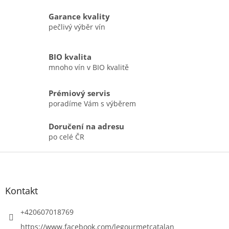
Garance kvality
pečlivý výběr vín
BIO kvalita
mnoho vín v BIO kvalitě
Prémiový servis
poradíme Vám s výběrem
Doručení na adresu
po celé ČR
Z
á
p
a
Kontakt
t
í
+420607018769
https://www.facebook.com/legourmetcatalan